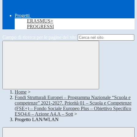
Progetti
ERASMUS+
PROGRESSI
Campo di ricerca per le pagine del sito
Home
>
Fondi Strutturali Europei – Programma Nazionale “Scuola e
competenze” 2021-2027. Priorità 01 – Scuola e Competenze
(FSE+) – Fondo Sociale Europeo Plus – Obiettivo Specifico
ESO4.6 – Azione A4.A – Sott
>
Progetto LAN/WLAN