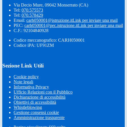
Via Decio Mure, 09042 Monserrato (CA)
Tel:
070.575573
Tel:
070.578429
Email:
carh050001@istruzione.it
Link per inviare una mail
PEC:
carh050001@pec.istruzione.it
Link per inviare una mail
C.F.: 92104840928
Codice meccanografico: CARH050001
Codice iPA: UF91ZM
Sezione Link Utili
Cookie policy
Note legali
Informativa Privacy
Ufficio Relazioni con il Pubblico
Dichiarazione di accessibilità
Obiettivi di accessibilità
Whistleblowing
Gestione consensi cookie
Amministrazione trasparente