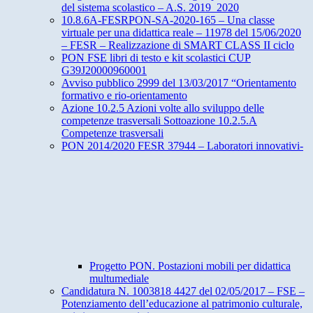
del sistema scolastico – A.S. 2019_2020
10.8.6A-FESRPON-SA-2020-165 – Una classe
virtuale per una didattica reale – 11978 del 15/06/2020
– FESR – Realizzazione di SMART CLASS II ciclo
PON FSE libri di testo e kit scolastici CUP
G39J20000960001
Avviso pubblico 2999 del 13/03/2017 “Orientamento
formativo e rio-orientamento
Azione 10.2.5 Azioni volte allo sviluppo delle
competenze trasversali Sottoazione 10.2.5.A
Competenze trasversali
PON 2014/2020 FESR 37944 – Laboratori innovativi-
Progetto PON. Postazioni mobili per didattica
multumediale
Candidatura N. 1003818 4427 del 02/05/2017 – FSE –
Potenziamento dell’educazione al patrimonio culturale,