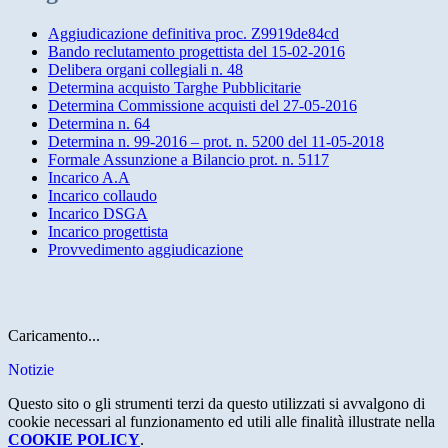
Aggiudicazione definitiva proc. Z9919de84cd
Bando reclutamento progettista del 15-02-2016
Delibera organi collegiali n. 48
Determina acquisto Targhe Pubblicitarie
Determina Commissione acquisti del 27-05-2016
Determina n. 64
Determina n. 99-2016 – prot. n. 5200 del 11-05-2018
Formale Assunzione a Bilancio prot. n. 5117
Incarico A.A
Incarico collaudo
Incarico DSGA
Incarico progettista
Provvedimento aggiudicazione
Caricamento...
Notizie
Questo sito o gli strumenti terzi da questo utilizzati si avvalgono di
cookie necessari al funzionamento ed utili alle finalità illustrate nella
COOKIE POLICY
.