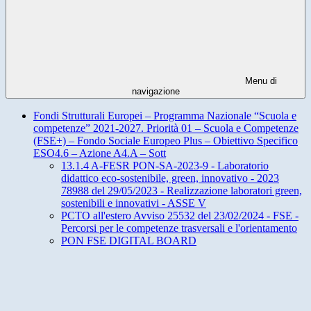
Menu di
navigazione
Fondi Strutturali Europei – Programma Nazionale “Scuola e
competenze” 2021-2027. Priorità 01 – Scuola e Competenze
(FSE+) – Fondo Sociale Europeo Plus – Obiettivo Specifico
ESO4.6 – Azione A4.A – Sott
13.1.4 A-FESR PON-SA-2023-9 - Laboratorio
didattico eco-sostenibile, green, innovativo - 2023
78988 del 29/05/2023 - Realizzazione laboratori green,
sostenibili e innovativi - ASSE V
PCTO all'estero Avviso 25532 del 23/02/2024 - FSE -
Percorsi per le competenze trasversali e l'orientamento
PON FSE DIGITAL BOARD