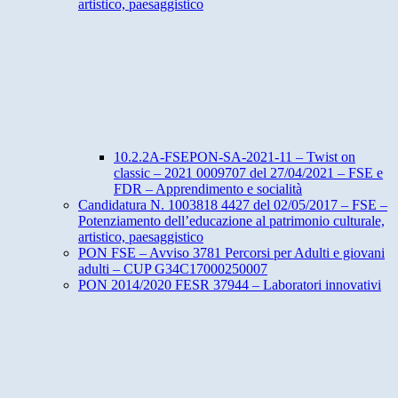
artistico, paesaggistico
10.2.2A-FSEPON-SA-2021-11 – Twist on
classic – 2021 0009707 del 27/04/2021 – FSE e
FDR – Apprendimento e socialità
Candidatura N. 1003818 4427 del 02/05/2017 – FSE –
Potenziamento dell’educazione al patrimonio culturale,
artistico, paesaggistico
PON FSE – Avviso 3781 Percorsi per Adulti e giovani
adulti – CUP G34C17000250007
PON 2014/2020 FESR 37944 – Laboratori innovativi