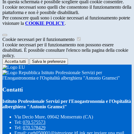
In questa schermata è possibile scegliere quali cookie consentire.
I cookie necessari sono quelli che consentono il funzionamento della
piattaforma e non è possibile disabilitarli.
Per conoscere quali sono i cookie necessari al funzionamento potete
visionare la
COOKIE POLICY
.
Cookie necessari per il funzionamento
I cookie necessari per il funzionamento non possono essere
disabilitati. È possibile consultare l'elenco nella pagina della cookie
policy.
Accetta tutti
Salva le preferenze
Istituto Professionale Servizi per
l'Enogastronomia e l'Ospitalità alberghiera "Antonio Gramsci"
Contatti
Istituto Professionale Servizi per l'Enogastronomia e l'Ospitalità
alberghiera "Antonio Gramsci"
Via Decio Mure, 09042 Monserrato (CA)
Tel:
070.575573
Tel:
070.578429
Email:
carh050001@istruzione.it
Link per inviare una mail