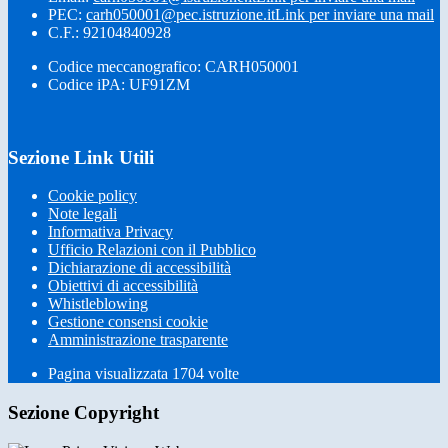
PEC:
carh050001@pec.istruzione.it
Link per inviare una mail
C.F.: 92104840928
Codice meccanografico: CARH050001
Codice iPA: UF91ZM
Sezione Link Utili
Cookie policy
Note legali
Informativa Privacy
Ufficio Relazioni con il Pubblico
Dichiarazione di accessibilità
Obiettivi di accessibilità
Whistleblowing
Gestione consensi cookie
Amministrazione trasparente
Pagina visualizzata
1704
volte
Sezione Copyright