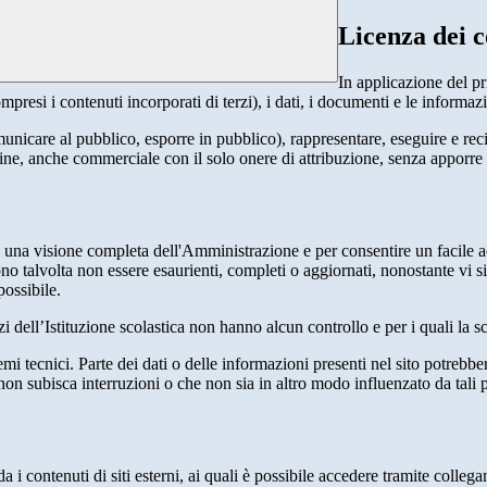
Licenza dei c
In applicazione del pr
si i contenuti incorporati di terzi), i dati, i documenti e le informazi
comunicare al pubblico, esporre in pubblico), rappresentare, eseguire e r
 fine, anche commerciale con il solo onere di attribuzione, senza apporre 
enti una visione completa dell'Amministrazione e per consentire un facile ac
ono talvolta non essere esaurienti, completi o aggiornati, nonostante vi
possibile.
izi dell’Istituzione scolastica non hanno alcun controllo e per i quali la
 tecnici. Parte dei dati o delle informazioni presenti nel sito potrebbero 
 non subisca interruzioni o che non sia in altro modo influenzato da tali 
 i contenuti di siti esterni, ai quali è possibile accedere tramite collegam