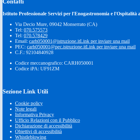
Contatti
Istituto Professionale Servizi per l'Enogastronomia e l'Ospitali
Via Decio Mure, 09042 Monserrato (CA)
Tel:
070.575573
Tel:
070.578429
Email:
carh050001@istruzione.it
Link per inviare una mail
PEC:
carh050001@pec.istruzione.it
Link per inviare una mail
C.F.: 92104840928
Codice meccanografico: CARH050001
Codice iPA: UF91ZM
Sezione Link Utili
Cookie policy
Note legali
Informativa Privacy
Ufficio Relazioni con il Pubblico
Dichiarazione di accessibilità
Obiettivi di accessibilità
Whistleblowing