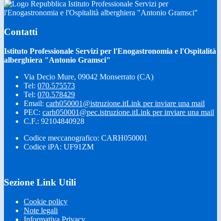
Istituto Professionale Servizi per
l'Enogastronomia e l'Ospitalità alberghiera "Antonio Gramsci"
Contatti
Istituto Professionale Servizi per l'Enogastronomia e l'Ospitalità
alberghiera "Antonio Gramsci"
Via Decio Mure, 09042 Monserrato (CA)
Tel:
070.575573
Tel:
070.578429
Email:
carh050001@istruzione.it
Link per inviare una mail
PEC:
carh050001@pec.istruzione.it
Link per inviare una mail
C.F.: 92104840928
Codice meccanografico: CARH050001
Codice iPA: UF91ZM
Sezione Link Utili
Cookie policy
Note legali
Informativa Privacy