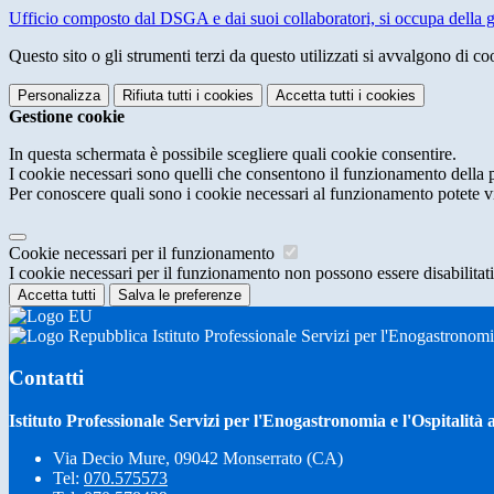
Ufficio composto dal DSGA e dai suoi collaboratori, si occupa della ges
Questo sito o gli strumenti terzi da questo utilizzati si avvalgono di coo
Personalizza
Rifiuta tutti
i cookies
Accetta tutti
i cookies
Gestione cookie
In questa schermata è possibile scegliere quali cookie consentire.
I cookie necessari sono quelli che consentono il funzionamento della pi
Per conoscere quali sono i cookie necessari al funzionamento potete v
Cookie necessari per il funzionamento
I cookie necessari per il funzionamento non possono essere disabilitati.
Accetta tutti
Salva le preferenze
Istituto Professionale Servizi per l'Enogastronom
Contatti
Istituto Professionale Servizi per l'Enogastronomia e l'Ospitali
Via Decio Mure, 09042 Monserrato (CA)
Tel:
070.575573