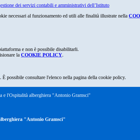
tione dei servizi contabili e amministrativi dell’Istituto
kie necessari al funzionamento ed utili alle finalità illustrate nella
COO
attaforma e non è possibile disabilitarli.
isionare la
COOKIE POLICY
.
 È possibile consultare l'elenco nella pagina della cookie policy.
ia e l'Ospitalità alberghiera "Antonio Gramsci"
tà alberghiera "Antonio Gramsci"