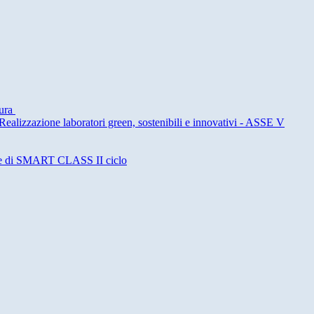
tura
alizzazione laboratori green, sostenibili e innovativi - ASSE V
one di SMART CLASS II ciclo