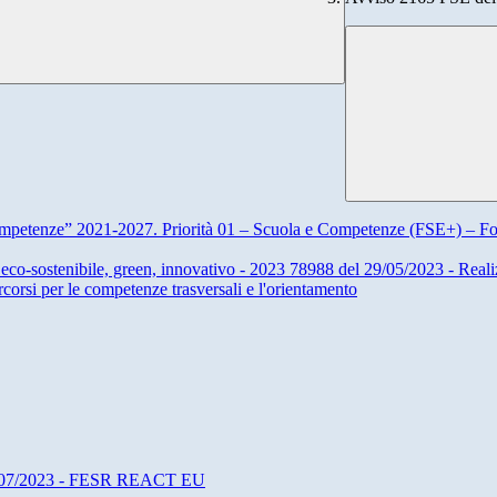
ompetenze” 2021-2027. Priorità 01 – Scuola e Competenze (FSE+) – F
-sostenibile, green, innovativo - 2023 78988 del 29/05/2023 - Realizz
orsi per le competenze trasversali e l'orientamento
/07/2023 - FESR REACT EU