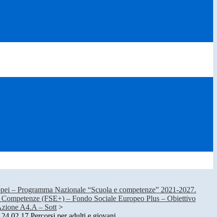
ropei – Programma Nazionale “Scuola e competenze” 2021-2027.
 e Competenze (FSE+) – Fondo Sociale Europeo Plus – Obiettivo
Azione A4.A – Sott
>
4.02.17 Percorsi per adulti e giovani