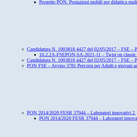
Progetto PON. Postazioni mobili per didattica mul
Candidatura N. 1003818 4427 del 02/05/2017 – FSE – Pote
10.2.2A-FSEPON-SA-2021-11 – Twist on classic 
Candidatura N. 1003818 4427 del 02/05/2017 – FSE – Pote
PON FSE – Avviso 3781 Percorsi per Adulti e giovani
PON 2014/2020 FESR 37944 – Laboratori innovativi 2
PON 2014/2020 FESR 37944 – Laboratori innovat