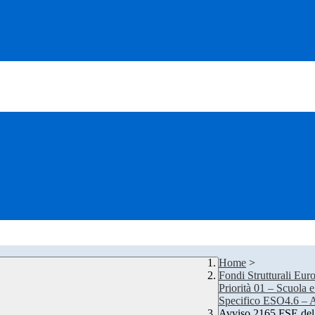
Home
>
Fondi Strutturali Eu
Priorità 01 – Scuola
Specifico ESO4.6 – 
Avviso 2165 FSE del 2