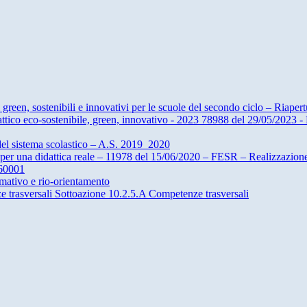
n, sostenibili e innovativi per le scuole del secondo ciclo – Riaper
 eco-sostenibile, green, innovativo - 2023 78988 del 29/05/2023 - Re
del sistema scolastico – A.S. 2019_2020
r una didattica reale – 11978 del 15/06/2020 – FESR – Realizzazi
960001
ativo e rio-orientamento
e trasversali Sottoazione 10.2.5.A Competenze trasversali