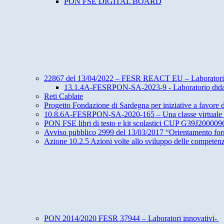
PON FSE DIGITAL BOARD
22867 del 13/04/2022 – FESR REACT EU – Laboratori gree
13.1.4A-FESRPON-SA-2023-9 - Laboratorio didattico
Reti Cablate
Progetto Fondazione di Sardegna per iniziative a favore 
10.8.6A-FESRPON-SA-2020-165 – Una classe virtuale pe
PON FSE libri di testo e kit scolastici CUP G39J20000
Avviso pubblico 2999 del 13/03/2017 “Orientamento form
Azione 10.2.5 Azioni volte allo sviluppo delle competenz
PON 2014/2020 FESR 37944 – Laboratori innovativi-