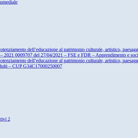
tumediale
nziamento dell’educazione al patrimonio culturale, artistico, paesagg
– 2021 0009707 del 27/04/2021 – FSE e FDR – Apprendimento e socia
nziamento dell’educazione al patrimonio culturale, artistico, paesagg
 adulti – CUP G34C17000250007
ivi 2