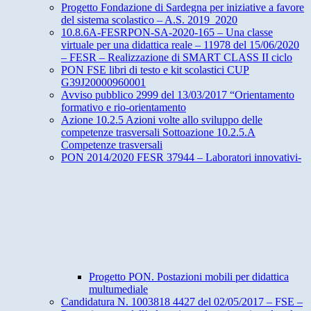
Progetto Fondazione di Sardegna per iniziative a favore
del sistema scolastico – A.S. 2019_2020
10.8.6A-FESRPON-SA-2020-165 – Una classe
virtuale per una didattica reale – 11978 del 15/06/2020
– FESR – Realizzazione di SMART CLASS II ciclo
PON FSE libri di testo e kit scolastici CUP
G39J20000960001
Avviso pubblico 2999 del 13/03/2017 “Orientamento
formativo e rio-orientamento
Azione 10.2.5 Azioni volte allo sviluppo delle
competenze trasversali Sottoazione 10.2.5.A
Competenze trasversali
PON 2014/2020 FESR 37944 – Laboratori innovativi-
Progetto PON. Postazioni mobili per didattica
multumediale
Candidatura N. 1003818 4427 del 02/05/2017 – FSE –