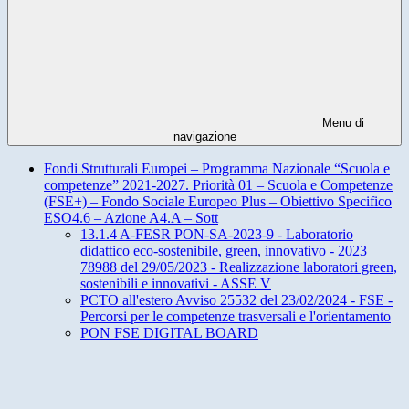
Menu di
navigazione
Fondi Strutturali Europei – Programma Nazionale “Scuola e
competenze” 2021-2027. Priorità 01 – Scuola e Competenze
(FSE+) – Fondo Sociale Europeo Plus – Obiettivo Specifico
ESO4.6 – Azione A4.A – Sott
13.1.4 A-FESR PON-SA-2023-9 - Laboratorio
didattico eco-sostenibile, green, innovativo - 2023
78988 del 29/05/2023 - Realizzazione laboratori green,
sostenibili e innovativi - ASSE V
PCTO all'estero Avviso 25532 del 23/02/2024 - FSE -
Percorsi per le competenze trasversali e l'orientamento
PON FSE DIGITAL BOARD