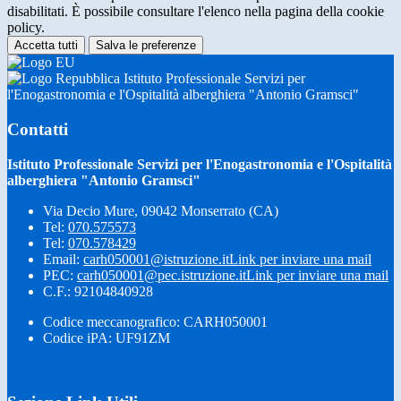
disabilitati. È possibile consultare l'elenco nella pagina della cookie
policy.
Accetta tutti
Salva le preferenze
Istituto Professionale Servizi per
l'Enogastronomia e l'Ospitalità alberghiera "Antonio Gramsci"
Contatti
Istituto Professionale Servizi per l'Enogastronomia e l'Ospitalità
alberghiera "Antonio Gramsci"
Via Decio Mure, 09042 Monserrato (CA)
Tel:
070.575573
Tel:
070.578429
Email:
carh050001@istruzione.it
Link per inviare una mail
PEC:
carh050001@pec.istruzione.it
Link per inviare una mail
C.F.: 92104840928
Codice meccanografico: CARH050001
Codice iPA: UF91ZM