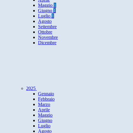
Maggio
1
Giugno
1
Luglio
1
Agosto
Settembre
Ottobre
Novembre
Dicembre
2025
Gennaio
Febbraio
Marzo
Aprile
Maggio
Giugno
Luglio
Agosto