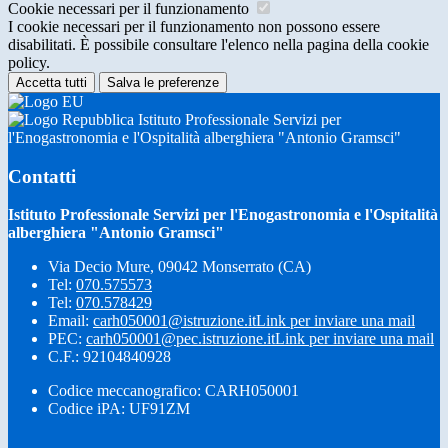
Cookie necessari per il funzionamento
I cookie necessari per il funzionamento non possono essere
disabilitati. È possibile consultare l'elenco nella pagina della cookie
policy.
Accetta tutti
Salva le preferenze
Istituto Professionale Servizi per
l'Enogastronomia e l'Ospitalità alberghiera "Antonio Gramsci"
Contatti
Istituto Professionale Servizi per l'Enogastronomia e l'Ospitalità
alberghiera "Antonio Gramsci"
Via Decio Mure, 09042 Monserrato (CA)
Tel:
070.575573
Tel:
070.578429
Email:
carh050001@istruzione.it
Link per inviare una mail
PEC:
carh050001@pec.istruzione.it
Link per inviare una mail
C.F.: 92104840928
Codice meccanografico: CARH050001
Codice iPA: UF91ZM