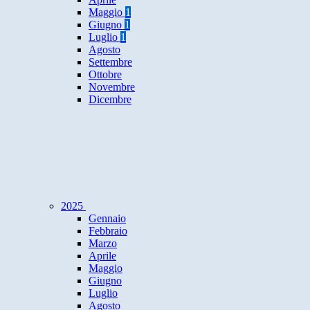
Maggio
1
Giugno
1
Luglio
1
Agosto
Settembre
Ottobre
Novembre
Dicembre
2025
Gennaio
Febbraio
Marzo
Aprile
Maggio
Giugno
Luglio
Agosto