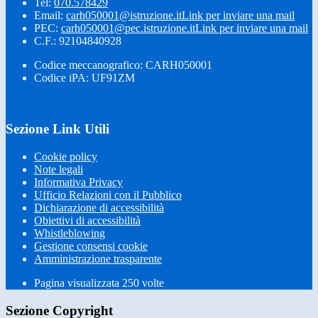
Tel:
070.578429
Email:
carh050001@istruzione.it
Link per inviare una mail
PEC:
carh050001@pec.istruzione.it
Link per inviare una mail
C.F.: 92104840928
Codice meccanografico: CARH050001
Codice iPA: UF91ZM
Sezione Link Utili
Cookie policy
Note legali
Informativa Privacy
Ufficio Relazioni con il Pubblico
Dichiarazione di accessibilità
Obiettivi di accessibilità
Whistleblowing
Gestione consensi cookie
Amministrazione trasparente
Pagina visualizzata
250
volte
Sezione Copyright