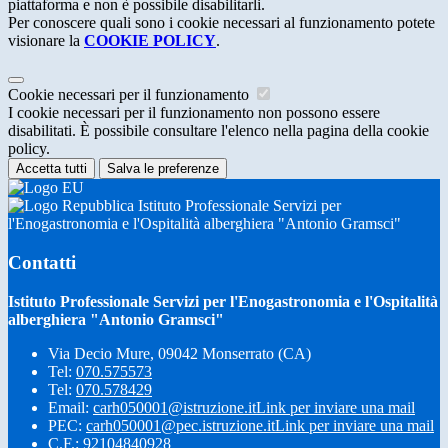
piattaforma e non è possibile disabilitarli.
Per conoscere quali sono i cookie necessari al funzionamento potete
visionare la
COOKIE POLICY
.
Cookie necessari per il funzionamento
I cookie necessari per il funzionamento non possono essere
disabilitati. È possibile consultare l'elenco nella pagina della cookie
policy.
Accetta tutti
Salva le preferenze
Istituto Professionale Servizi per
l'Enogastronomia e l'Ospitalità alberghiera "Antonio Gramsci"
Contatti
Istituto Professionale Servizi per l'Enogastronomia e l'Ospitalità
alberghiera "Antonio Gramsci"
Via Decio Mure, 09042 Monserrato (CA)
Tel:
070.575573
Tel:
070.578429
Email:
carh050001@istruzione.it
Link per inviare una mail
PEC:
carh050001@pec.istruzione.it
Link per inviare una mail
C.F.: 92104840928