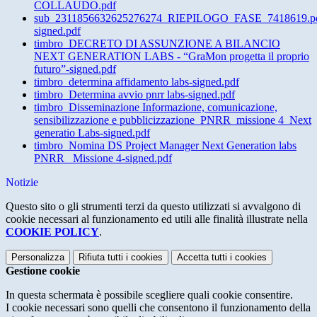
COLLAUDO.pdf
sub_2311856632625276274_RIEPILOGO_FASE_7418619.pd
signed.pdf
timbro_DECRETO DI ASSUNZIONE A BILANCIO
NEXT GENERATION LABS - “GraMon progetta il proprio
futuro”-signed.pdf
timbro_determina affidamento labs-signed.pdf
timbro_Determina avvio pnrr labs-signed.pdf
timbro_Disseminazione Informazione, comunicazione,
sensibilizzazione e pubblicizzazione_PNRR_missione 4_Next
generatio Labs-signed.pdf
timbro_Nomina DS Project Manager Next Generation labs
PNRR_ Missione 4-signed.pdf
Notizie
Questo sito o gli strumenti terzi da questo utilizzati si avvalgono di
cookie necessari al funzionamento ed utili alle finalità illustrate nella
COOKIE POLICY
.
Personalizza
Rifiuta tutti
i cookies
Accetta tutti
i cookies
Gestione cookie
In questa schermata è possibile scegliere quali cookie consentire.
I cookie necessari sono quelli che consentono il funzionamento della