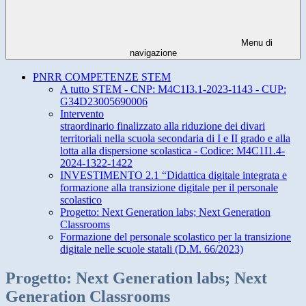
Menu di
navigazione
PNRR COMPETENZE STEM
A tutto STEM - CNP: M4C1I3.1-2023-1143 - CUP:
G34D23005690006
Intervento
straordinario finalizzato alla riduzione dei divari
territoriali nella scuola secondaria di I e II grado e alla
lotta alla dispersione scolastica - Codice: M4C1I1.4-
2024-1322-1422
INVESTIMENTO 2.1 “Didattica digitale integrata e
formazione alla transizione digitale per il personale
scolastico
Progetto: Next Generation labs; Next Generation
Classrooms
Formazione del personale scolastico per la transizione
digitale nelle scuole statali (D.M. 66/2023)
Progetto: Next Generation labs; Next
Generation Classrooms