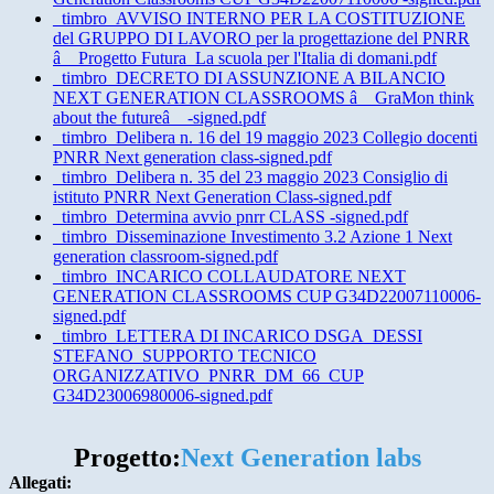
_timbro_AVVISO INTERNO PER LA COSTITUZIONE
del GRUPPO DI LAVORO per la progettazione del PNRR
â__Progetto Futura_La scuola per l'Italia di domani.pdf
_timbro_DECRETO DI ASSUNZIONE A BILANCIO
NEXT GENERATION CLASSROOMS â__GraMon think
about the futureâ__-signed.pdf
_timbro_Delibera n. 16 del 19 maggio 2023 Collegio docenti
PNRR Next generation class-signed.pdf
_timbro_Delibera n. 35 del 23 maggio 2023 Consiglio di
istituto PNRR Next Generation Class-signed.pdf
_timbro_Determina avvio pnrr CLASS -signed.pdf
_timbro_Disseminazione Investimento 3.2 Azione 1 Next
generation classroom-signed.pdf
_timbro_INCARICO COLLAUDATORE NEXT
GENERATION CLASSROOMS CUP G34D22007110006-
signed.pdf
_timbro_LETTERA DI INCARICO DSGA_DESSI
STEFANO_SUPPORTO TECNICO
ORGANIZZATIVO_PNRR_DM_66_CUP
G34D23006980006-signed.pdf
Progetto:
Next Generation labs
Allegati: