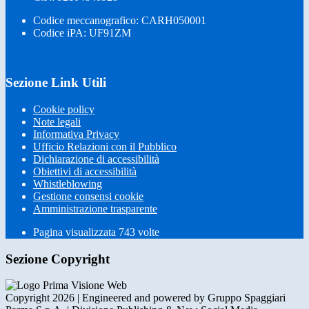
Codice meccanografico: CARH050001
Codice iPA: UF91ZM
Sezione Link Utili
Cookie policy
Note legali
Informativa Privacy
Ufficio Relazioni con il Pubblico
Dichiarazione di accessibilità
Obiettivi di accessibilità
Whistleblowing
Gestione consensi cookie
Amministrazione trasparente
Pagina visualizzata
743
volte
Sezione Copyright
Copyright 2026 | Engineered and powered by Gruppo Spaggiari