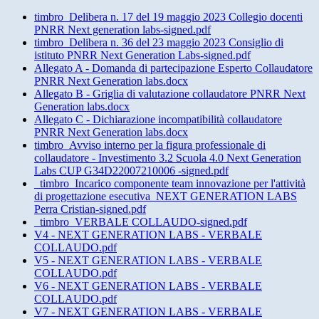
timbro_Delibera n. 17 del 19 maggio 2023 Collegio docenti
PNRR Next generation labs-signed.pdf
timbro_Delibera n. 36 del 23 maggio 2023 Consiglio di
istituto PNRR Next Generation Labs-signed.pdf
Allegato A - Domanda di partecipazione Esperto Collaudatore
PNRR Next Generation labs.docx
Allegato B - Griglia di valutazione collaudatore PNRR Next
Generation labs.docx
Allegato C - Dichiarazione incompatibilità collaudatore
PNRR Next Generation labs.docx
timbro_Avviso interno per la figura professionale di
collaudatore - Investimento 3.2 Scuola 4.0 Next Generation
Labs CUP G34D22007210006 -signed.pdf
_timbro_Incarico componente team innovazione per l'attività
di progettazione esecutiva_NEXT GENERATION LABS
Perra Cristian-signed.pdf
_timbro_VERBALE COLLAUDO-signed.pdf
V4 - NEXT GENERATION LABS - VERBALE
COLLAUDO.pdf
V5 - NEXT GENERATION LABS - VERBALE
COLLAUDO.pdf
V6 - NEXT GENERATION LABS - VERBALE
COLLAUDO.pdf
V7 - NEXT GENERATION LABS - VERBALE