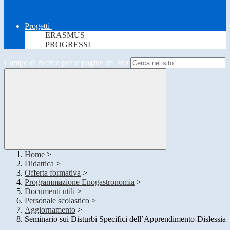
Progetti
ERASMUS+
PROGRESSI
Campo di ricerca per le pagine del sito
Home
>
Didattica
>
Offerta formativa
>
Programmazione Enogastronomia
>
Documenti utili
>
Personale scolastico
>
Aggiornamento
>
Seminario sui Disturbi Specifici dell’Apprendimento-Dislessia