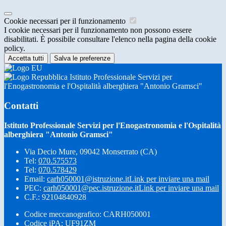
Cookie necessari per il funzionamento
I cookie necessari per il funzionamento non possono essere
disabilitati. È possibile consultare l'elenco nella pagina della cookie
policy.
Accetta tutti
Salva le preferenze
Istituto Professionale Servizi per
l'Enogastronomia e l'Ospitalità alberghiera "Antonio Gramsci"
Contatti
Istituto Professionale Servizi per l'Enogastronomia e l'Ospitalità
alberghiera "Antonio Gramsci"
Via Decio Mure, 09042 Monserrato (CA)
Tel:
070.575573
Tel:
070.578429
Email:
carh050001@istruzione.it
Link per inviare una mail
PEC:
carh050001@pec.istruzione.it
Link per inviare una mail
C.F.: 92104840928
Codice meccanografico: CARH050001
Codice iPA: UF91ZM