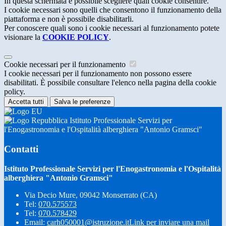
In questa schermata è possibile scegliere quali cookie consentire.
I cookie necessari sono quelli che consentono il funzionamento della
piattaforma e non è possibile disabilitarli.
Per conoscere quali sono i cookie necessari al funzionamento potete
visionare la
COOKIE POLICY
.
Cookie necessari per il funzionamento
I cookie necessari per il funzionamento non possono essere
disabilitati. È possibile consultare l'elenco nella pagina della cookie
policy.
Accetta tutti
Salva le preferenze
Istituto Professionale Servizi per
l'Enogastronomia e l'Ospitalità alberghiera "Antonio Gramsci"
Contatti
Istituto Professionale Servizi per l'Enogastronomia e l'Ospitalità
alberghiera "Antonio Gramsci"
Via Decio Mure, 09042 Monserrato (CA)
Tel:
070.575573
Tel:
070.578429
Email:
carh050001@istruzione.it
Link per inviare una mail