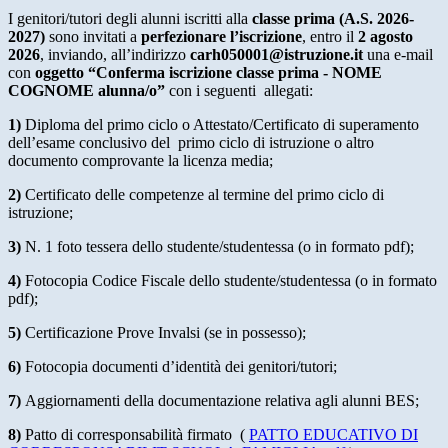
I genitori/tutori degli alunni iscritti alla
classe prima (A.S. 2026-
2027)
sono invitati a
perfezionare l’iscrizione
, entro il
2 agosto
2026
, inviando, all’indirizzo
carh050001@istruzione.it
una e-mail
con
oggetto “Conferma iscrizione classe prima - NOME
COGNOME alunna/o”
con i seguenti allegati:
1)
Diploma del primo ciclo
o
Attestato/Certificato
di superamento
dell’esame conclusivo del primo ciclo di istruzione o altro
documento comprovante la licenza media;
2)
Certificato delle competenze
al termine del primo ciclo di
istruzione;
3)
N. 1 foto tessera
dello studente/studentessa (o in formato pdf);
4)
Fotocopia Codice Fiscale
dello studente/studentessa (o in formato
pdf);
5)
Certificazione Prove Invalsi
(se in possesso);
6)
Fotocopia documenti d’identità dei genitori/tutori;
7)
Aggiornamenti della documentazione relativa agli alunni BES;
8)
Patto di corresponsabilità firmato (
PATTO EDUCATIVO DI