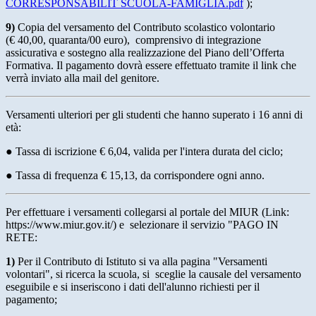
CORRESPONSABILIT SCUOLA-FAMIGLIA.pdf
);
9)
Copia del versamento del Contributo scolastico volontario
(€ 40,00, quaranta/00 euro), comprensivo di integrazione
assicurativa e sostegno alla realizzazione del Piano dell’Offerta
Formativa. Il pagamento dovrà essere effettuato tramite il link che
verrà inviato alla mail del genitore.
Versamenti ulteriori per gli studenti che hanno superato i 16 anni di
età:
●
Tassa di iscrizione
€
6,04, valida per l'intera durata del ciclo;
●
Tassa di frequenza
€
15,13, da corrispondere ogni anno.
Per effettuare i versamenti collegarsi al portale del MIUR (Link:
https://www.miur.gov.it/
) e selezionare il servizio "PAGO IN
RETE:
1)
Per il Contributo di Istituto si va alla pagina "
Versamenti
volontari
", si ricerca la scuola, si sceglie la causale del versamento
eseguibile e si inseriscono i dati dell'alunno richiesti per il
pagamento;