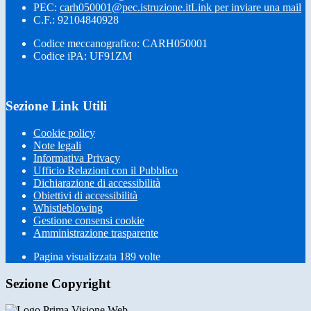
PEC:
carh050001@pec.istruzione.it
Link per inviare una mail
C.F.: 92104840928
Codice meccanografico: CARH050001
Codice iPA: UF91ZM
Sezione Link Utili
Cookie policy
Note legali
Informativa Privacy
Ufficio Relazioni con il Pubblico
Dichiarazione di accessibilità
Obiettivi di accessibilità
Whistleblowing
Gestione consensi cookie
Amministrazione trasparente
Pagina visualizzata
189
volte
Sezione Copyright