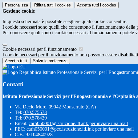
Personalizza
Rifiuta tutti
i cookies
Accetta tutti
i cookies
Gestione cookie
In questa schermata è possibile scegliere quali cookie consentire.
I cookie necessari sono quelli che consentono il funzionamento della pi
Per conoscere quali sono i cookie necessari al funzionamento potete v
Cookie necessari per il funzionamento
I cookie necessari per il funzionamento non possono essere disabilitati.
Accetta tutti
Salva le preferenze
Istituto Professionale Servizi per l'Enogastronom
Contatti
Istituto Professionale Servizi per l'Enogastronomia e l'Ospitali
Via Decio Mure, 09042 Monserrato (CA)
Tel:
070.575573
Tel:
070.578429
Email:
carh050001@istruzione.it
Link per inviare una mail
PEC:
carh050001@pec.istruzione.it
Link per inviare una mail
C.F.: 92104840928