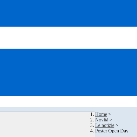
Home
>
Novità
>
Le notizie
>
Poster Open Day