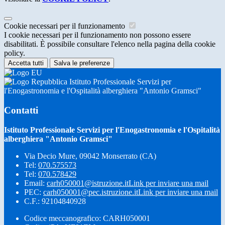
Cookie necessari per il funzionamento
I cookie necessari per il funzionamento non possono essere
disabilitati. È possibile consultare l'elenco nella pagina della cookie
policy.
Accetta tutti
Salva le preferenze
Istituto Professionale Servizi per
l'Enogastronomia e l'Ospitalità alberghiera "Antonio Gramsci"
Contatti
Istituto Professionale Servizi per l'Enogastronomia e l'Ospitalità
alberghiera "Antonio Gramsci"
Via Decio Mure, 09042 Monserrato (CA)
Tel:
070.575573
Tel:
070.578429
Email:
carh050001@istruzione.it
Link per inviare una mail
PEC:
carh050001@pec.istruzione.it
Link per inviare una mail
C.F.: 92104840928
Codice meccanografico: CARH050001