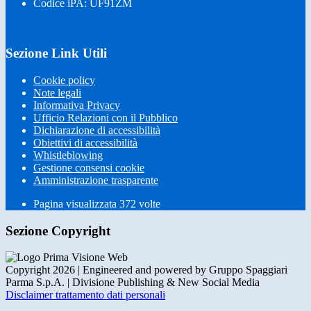
Codice iPA: UF91ZM
Sezione Link Utili
Cookie policy
Note legali
Informativa Privacy
Ufficio Relazioni con il Pubblico
Dichiarazione di accessibilità
Obiettivi di accessibilità
Whistleblowing
Gestione consensi cookie
Amministrazione trasparente
Pagina visualizzata
372
volte
Sezione Copyright
Copyright 2026 | Engineered and powered by Gruppo Spaggiari
Parma S.p.A. | Divisione Publishing & New Social Media
Disclaimer trattamento dati personali