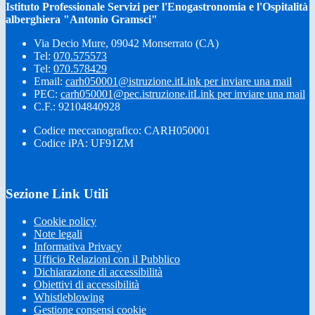
Istituto Professionale Servizi per l'Enogastronomia e l'Ospitalità
alberghiera "Antonio Gramsci"
Via Decio Mure, 09042 Monserrato (CA)
Tel:
070.575573
Tel:
070.578429
Email:
carh050001@istruzione.it
Link per inviare una mail
PEC:
carh050001@pec.istruzione.it
Link per inviare una mail
C.F.: 92104840928
Codice meccanografico: CARH050001
Codice iPA: UF91ZM
Sezione Link Utili
Cookie policy
Note legali
Informativa Privacy
Ufficio Relazioni con il Pubblico
Dichiarazione di accessibilità
Obiettivi di accessibilità
Whistleblowing
Gestione consensi cookie